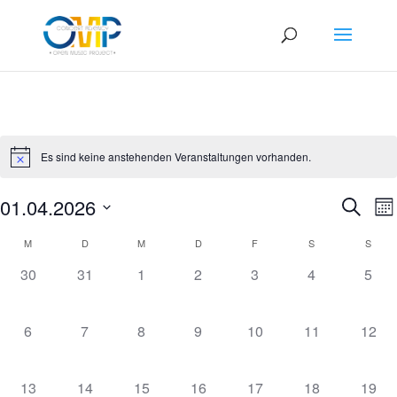
Es sind keine anstehenden Veranstaltungen vorhanden.
Veran
V
01.04.2026
Suche
Mo
A
Such
Datum
N
Kalender
und
M
D
M
D
F
S
S
wählen.
von
Ansic
0
0
0
0
0
0
0
30
31
1
2
3
4
5
Veranstaltungen
Navig
VERANSTALTUNGEN,
VERANSTALTUNGEN,
VERANSTALTUNGEN,
VERANSTALTUNGEN,
VERANSTALTUNGEN
VERANSTAL
VER
0
0
0
0
0
0
0
6
7
8
9
10
11
12
VERANSTALTUNGEN,
VERANSTALTUNGEN,
VERANSTALTUNGEN,
VERANSTALTUNGEN,
VERANSTALTUNGEN,
VERANSTALT
VERA
0
0
0
0
0
0
0
13
14
15
16
17
18
19