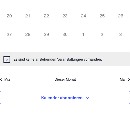
VERANSTALTUNGEN,
VERANSTALTUNGEN,
VERANSTALTUNGEN,
VERANSTALTUNGEN,
VERANSTALTUNGEN,
VERANSTALT
VERA
0
0
0
0
0
0
0
20
21
22
23
24
25
26
VERANSTALTUNGEN,
VERANSTALTUNGEN,
VERANSTALTUNGEN,
VERANSTALTUNGEN,
VERANSTALTUNGEN,
VERANSTALT
VERA
0
0
0
0
0
0
0
27
28
29
30
1
2
3
VERANSTALTUNGEN,
VERANSTALTUNGEN,
VERANSTALTUNGEN,
VERANSTALTUNGEN,
VERANSTALTUNGEN
VERANSTAL
VER
Es sind keine anstehenden Veranstaltungen vorhanden.
Mrz
Dieser Monat
Mai
Kalender abonnieren