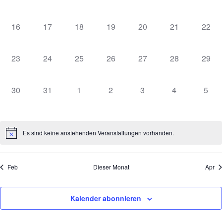
VERANSTALTUNGEN,
VERANSTALTUNGEN,
VERANSTALTUNGEN,
VERANSTALTUNGEN,
VERANSTALTUNGEN,
VERANSTALT
VERA
0
0
0
0
0
0
0
16
17
18
19
20
21
22
VERANSTALTUNGEN,
VERANSTALTUNGEN,
VERANSTALTUNGEN,
VERANSTALTUNGEN,
VERANSTALTUNGEN,
VERANSTALT
VERA
0
0
0
0
0
0
0
23
24
25
26
27
28
29
VERANSTALTUNGEN,
VERANSTALTUNGEN,
VERANSTALTUNGEN,
VERANSTALTUNGEN,
VERANSTALTUNGEN,
VERANSTALT
VERA
0
0
0
0
0
0
0
30
31
1
2
3
4
5
VERANSTALTUNGEN,
VERANSTALTUNGEN,
VERANSTALTUNGEN,
VERANSTALTUNGEN,
VERANSTALTUNGEN
VERANSTAL
VER
Es sind keine anstehenden Veranstaltungen vorhanden.
Feb
Dieser Monat
Apr
Kalender abonnieren