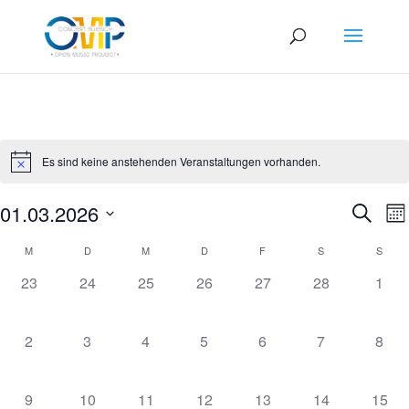
Es sind keine anstehenden Veranstaltungen vorhanden.
Veran
V
01.03.2026
Suche
Mo
A
Such
Datum
N
Kalender
und
M
D
M
D
F
S
S
wählen.
von
Ansic
0
0
0
0
0
0
0
23
24
25
26
27
28
1
Veranstaltungen
Navig
VERANSTALTUNGEN,
VERANSTALTUNGEN,
VERANSTALTUNGEN,
VERANSTALTUNGEN,
VERANSTALTUNGEN,
VERANSTALT
VER
0
0
0
0
0
0
0
2
3
4
5
6
7
8
VERANSTALTUNGEN,
VERANSTALTUNGEN,
VERANSTALTUNGEN,
VERANSTALTUNGEN,
VERANSTALTUNGEN
VERANSTAL
VER
0
0
0
0
0
0
0
9
10
11
12
13
14
15